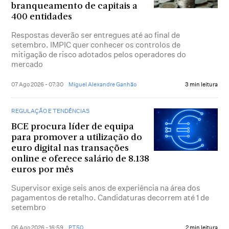
branqueamento de capitais a
400 entidades
Respostas deverão ser entregues até ao final de
setembro. IMPIC quer conhecer os controlos de
mitigação de risco adotados pelos operadores do
mercado
07 Ago 2026 - 07:30
Miguel Alexandre Ganhão
3 min leitura
REGULAÇÃO E TENDÊNCIAS
BCE procura líder de equipa
para promover a utilização do
euro digital nas transações
online e oferece salário de 8.138
euros por mês
Supervisor exige seis anos de experiência na área dos
pagamentos de retalho. Candidaturas decorrem até 1 de
setembro
06 Ago 2026 - 16:59
PT50
2 min leitura