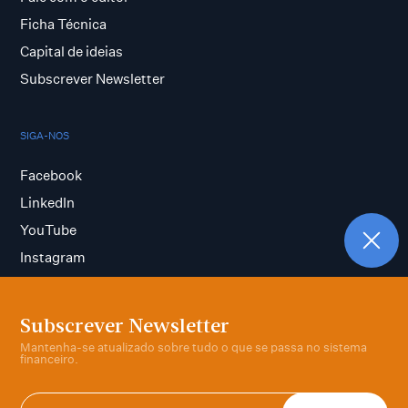
Ficha Técnica
Capital de ideias
Subscrever Newsletter
SIGA-NOS
Facebook
LinkedIn
YouTube
Instagram
Subscrever Newsletter
Termos e condições
Mantenha-se atualizado sobre tudo o que se passa no sistema
Política de privacidade
financeiro.