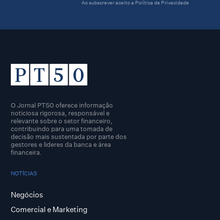
Ao subscrever aceito a
Política de Privacidade
O Jornal PT50 oferece informação
noticiosa rigorosa, responsável e
relevante sobre o setor financeiro,
contribuindo para uma tomada de
decisão mais sustentada por parte dos
gestores e lideres da banca e área
financeira.
NOTÍCIAS
Negócios
Comercial e Marketing