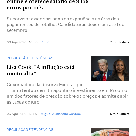
online e oferece salário de 8.138
euros por mês
Supervisor exige seis anos de experiência na área dos
pagamentos de retalho. Candidaturas decorrem até 1 de
setembro
06 Ago 2026 - 16:59
PT50
2 min leitura
REGULAÇÃO E TENDÊNCIAS
Lisa Cook: “A inflação está
muito alta”
Governadora da Reserva Federal que
Trump tentou demitir aponta o investimento em IA como
um dos fatores de pressão sobre os preços e admite subir
as taxas de juro
06 Ago 2026 - 15:29
Miguel Alexandre Ganhão
5 min leitura
REGULAÇÃO E TENDÊNCIAS