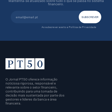
Mantenha-se atualizado sobre tudo o que se passa no sistema
financeiro.
Ao subscrever aceito a
Política de Privacidade
O Jornal PT50 oferece informação
noticiosa rigorosa, responsável e
relevante sobre o setor financeiro,
contribuindo para uma tomada de
decisão mais sustentada por parte dos
gestores e lideres da banca e área
financeira.