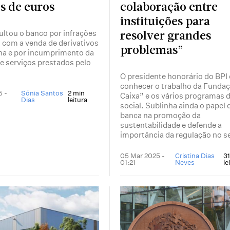
s de euros
colaboração entre
instituições para
ltou o banco por infrações
resolver grandes
 com a venda de derivativos
problemas”
a e por incumprimento da
de serviços prestados pelo
O presidente honorário do BPI 
conhecer o trabalho da Fundaç
5 -
Sónia Santos
2 min
Caixa” e os vários programas 
Dias
leitura
social. Sublinha ainda o papel 
banca na promoção da
sustentabilidade e defende a
importância da regulação no se
05 Mar 2025 -
Cristina Dias
3
01:21
Neves
le