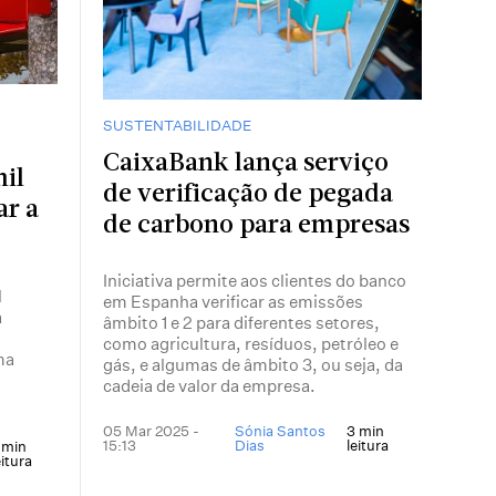
SUSTENTABILIDADE
CaixaBank lança serviço
il
de verificação de pegada
ar a
de carbono para empresas
Iniciativa permite aos clientes do banco
l
em Espanha verificar as emissões
a
âmbito 1 e 2 para diferentes setores,
como agricultura, resíduos, petróleo e
ma
gás, e algumas de âmbito 3, ou seja, da
cadeia de valor da empresa.
05 Mar 2025 -
Sónia Santos
3 min
15:13
Dias
leitura
 min
eitura