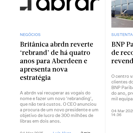
NEGÓCIOS
SUSTENTA
Britânica abrdn reverte
BNP Pa
‘rebrand’ de há quatro
de rec
anos para Aberdeen e
revend
apresenta nova
O centro v
estratégia
clientes d
BNP Pariba
A abrdn vai recuperar as vogais do
do ano, pr
nome e fazer um novo 'rebranding',
mil equip
que não terá custos. O CEO anunciou
a procura de um novo presidente e um
04 Mar 202
14:36
objetivo de lucro de 300 milhões de
libras em dois anos.