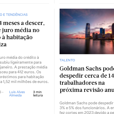
O E TENDÊNCIAS
4 meses a descer,
e juro média no
o à habitação
iza
juro média do crédito à
TALENTO
subiu ligeiramente para
janeiro. A prestação média
Goldman Sachs pod
sceu para 412 euros. Os
despedir cerca de 1
réstimos para habitação
a 1,52 mil milhões de euros.
trabalhadores na
próxima revisão anu
5 -
Luís Alves
3 min
Almeida
leitura
Goldman Sachs pode despedir 
3% e 5% dos funcionários. A 
fez cortes em 2023 devido a p