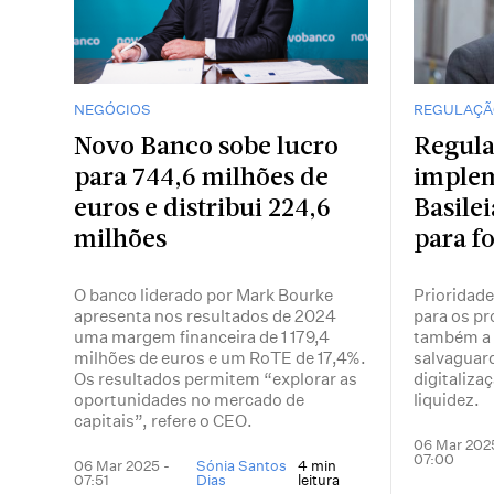
NEGÓCIOS
REGULAÇÃ
Novo Banco sobe lucro
Regula
para 744,6 milhões de
imple
euros e distribui 224,6
Basilei
milhões
para f
O banco liderado por Mark Bourke
Prioridade
apresenta nos resultados de 2024
para os p
uma margem financeira de 1 179,4
também a a
milhões de euros e um RoTE de 17,4%.
salvaguard
Os resultados permitem “explorar as
digitalizaç
oportunidades no mercado de
liquidez.
capitais”, refere o CEO.
06 Mar 202
07:00
06 Mar 2025 -
Sónia Santos
4 min
07:51
Dias
leitura