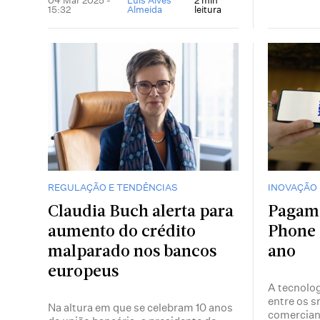
04 Mar 2025 -
Luís Alves
2 min
15:32
Almeida
leitura
REGULAÇÃO E TENDÊNCIAS
INOVAÇÃO 
Claudia Buch alerta para
Pagame
aumento do crédito
Phone 
malparado nos bancos
ano
europeus
A tecnolo
entre os s
Na altura em que se celebram 10 anos
comerciant