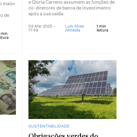
e Gloria Carreno assumem as funções de
 o maior
co-diretores de banca de investimento
o
após a sua saída.
o de
03 Mar 2025 -
Luís Alves
1 min
17:49
Almeida
leitura
 min
eitura
SUSTENTABILIDADE
Obrigações verdes do