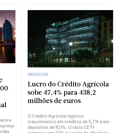
NEGÓCIOS
e
Lucro do Crédito Agrícola
400
sobe 47,4% para 438,2
milhões de euros
al
O Crédito Agrícola registou
entre
crescimentos em créditos de 5,7% e em
empresa
depósitos de 10,1%. O rácio CET1
erdas
terminou em 24% e o rácio de eficiência