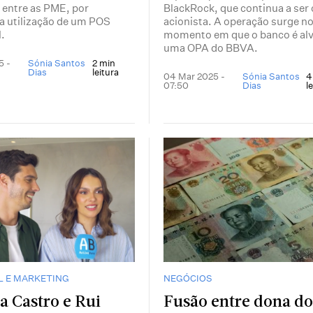
 entre as PME, por
BlackRock, que continua a ser
 a utilização de um POS
acionista. A operação surge n
.
momento em que o banco é alv
uma OPA do BBVA.
5 -
Sónia Santos
2 min
Dias
leitura
04 Mar 2025 -
Sónia Santos
4
07:50
Dias
l
L E MARKETING
NEGÓCIOS
a Castro e Rui
Fusão entre dona do