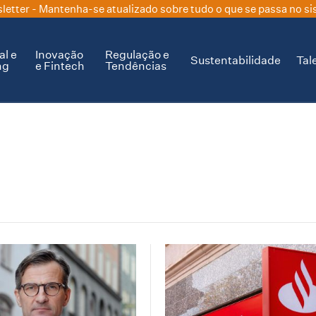
letter
- Mantenha-se atualizado sobre tudo o que se passa no si
al e
Inovação
Regulação e
Sustentabilidade
Tal
ng
e Fintech
Tendências