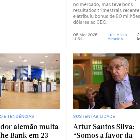
no mercado, mas teve bons
resultados trimestrais recent
e atribuiu bónus de 80 milhões
dólares ao CEO.
05 Mar 2025 -
Luís Alves
2
11:54
Almeida
l
O E TENDÊNCIAS
SUSTENTABILIDADE
dor alemão multa
Artur Santos Silva:
he Bank em 23
“Somos a favor da