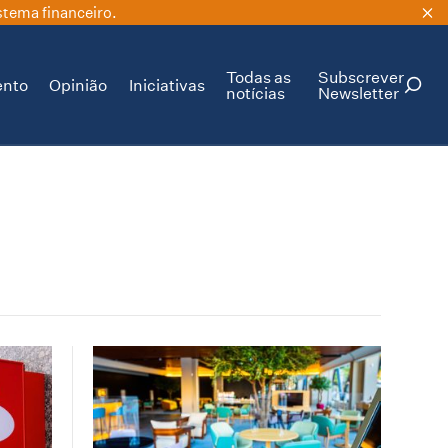
stema financeiro.
Todas as
Subscrever
ento
Opinião
Iniciativas
notícias
Newsletter
PESQUISAR