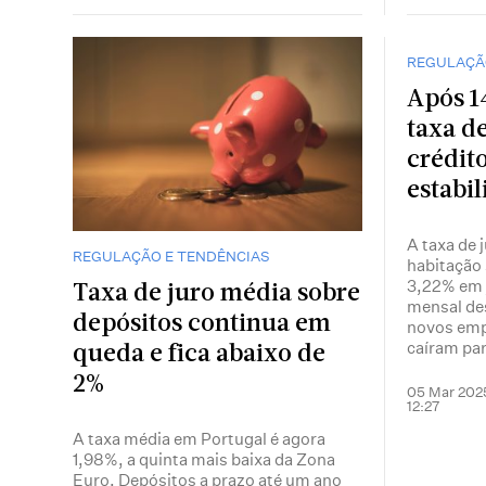
REGULAÇÃ
Após 1
taxa d
crédit
estabil
A taxa de 
REGULAÇÃO E TENDÊNCIAS
habitação 
3,22% em 
Taxa de juro média sobre
mensal de
depósitos continua em
novos emp
caíram par
queda e fica abaixo de
2%
05 Mar 202
12:27
A taxa média em Portugal é agora
1,98%, a quinta mais baixa da Zona
Euro. Depósitos a prazo até um ano