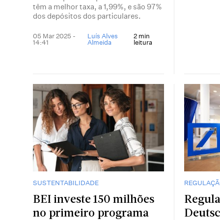
têm a melhor taxa, a 1,99%, e são 97%
dos depósitos dos particulares.
05 Mar 2025 -
Luís Alves
2 min
14:41
Almeida
leitura
SUSTENTABILIDADE
REGULAÇÃ
BEI investe 150 milhões
Regula
no primeiro programa
Deutsc