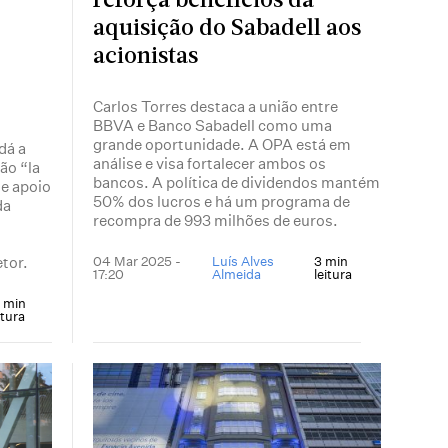
reforça benefícios da
aquisição do Sabadell aos
acionistas
Carlos Torres destaca a união entre
BBVA e Banco Sabadell como uma
grande oportunidade. A OPA está em
dá a
análise e visa fortalecer ambos os
ão “la
bancos. A política de dividendos mantém
de apoio
50% dos lucros e há um programa de
da
recompra de 993 milhões de euros.
tor.
04 Mar 2025 -
Luís Alves
3 min
17:20
Almeida
leitura
1 min
itura