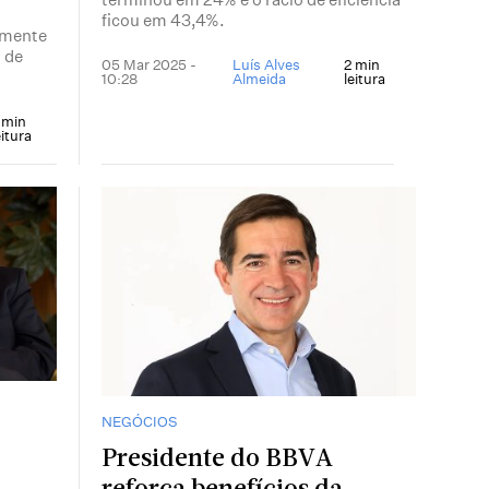
ficou em 43,4%.
emente
 de
05 Mar 2025 -
Luís Alves
2 min
10:28
Almeida
leitura
 min
eitura
NEGÓCIOS
Presidente do BBVA