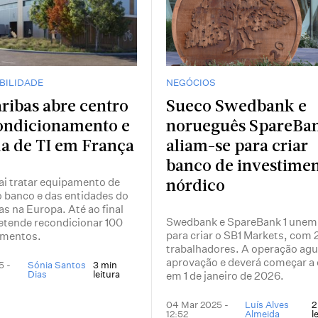
BILIDADE
NEGÓCIOS
ribas abre centro
Sueco Swedbank e
ondicionamento e
norueguês SpareBan
a de TI em França
aliam-se para criar
banco de investime
ai tratar equipamento de
nórdico
o banco e das entidades do
s na Europa. Até ao final
Swedbank e SpareBank 1 unem
etende recondicionar 100
para criar o SB1 Markets, com
amentos.
trabalhadores. A operação ag
aprovação e deverá começar a 
5 -
Sónia Santos
3 min
Dias
leitura
em 1 de janeiro de 2026.
04 Mar 2025 -
Luís Alves
2
12:52
Almeida
l