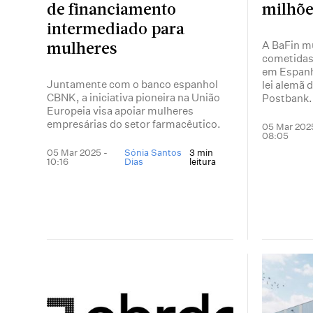
de financiamento
milhõe
intermediado para
A BaFin mu
mulheres
cometidas
em Espanh
Juntamente com o banco espanhol
lei alemã 
CBNK, a iniciativa pioneira na União
Postbank.
Europeia visa apoiar mulheres
empresárias do setor farmacêutico.
05 Mar 202
08:05
05 Mar 2025 -
Sónia Santos
3 min
10:16
Dias
leitura