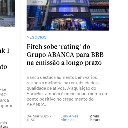
NEGÓCIOS
Fitch sobe ‘rating’ do
k 1
Grupo ABANCA para BBB
na emissão a longo prazo
nto
Banco destaca aumentos em vários
ratings e melhoria na rentabilidade e
qualidade de ativos. A aquisição do
-se
EuroBic também é mencionada como um
 240
ponto positivo no crescimento do
uarda
ABANCA.
operar
04 Mar 2025 -
Luís Alves
2 min
11:50
Almeida
leitura
 min
eitura