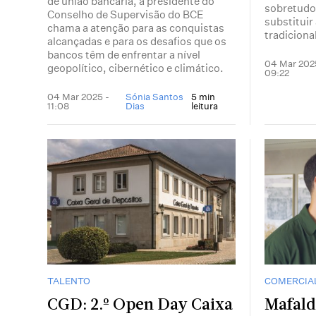
de união bancária, a presidente do
sobretudo
Conselho de Supervisão do BCE
substituir
chama a atenção para as conquistas
tradicional
alcançadas e para os desafios que os
bancos têm de enfrentar a nível
04 Mar 202
geopolítico, cibernético e climático.
09:22
04 Mar 2025 -
Sónia Santos
5 min
11:08
Dias
leitura
TALENTO
COMERCIA
CGD: 2.º Open Day Caixa
Mafald