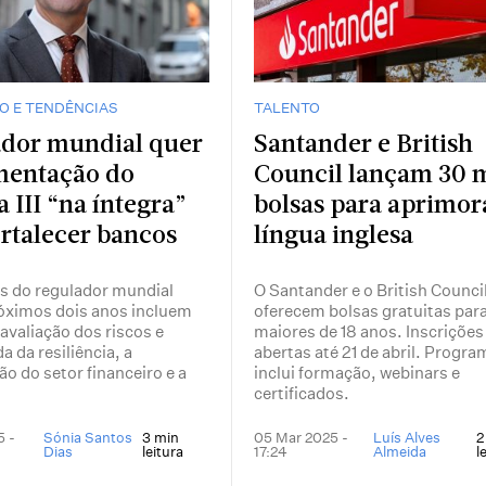
O E TENDÊNCIAS
TALENTO
dor mundial quer
Santander e British
mentação do
Council lançam 30 m
a III “na íntegra”
bolsas para aprimor
ortalecer bancos
língua inglesa
s do regulador mundial
O Santander e o British Counci
róximos dois anos incluem
oferecem bolsas gratuitas par
valiação dos riscos e
maiores de 18 anos. Inscrições
a da resiliência, a
abertas até 21 de abril. Progra
ão do setor financeiro e a
inclui formação, webinars e
certificados.
5 -
Sónia Santos
3 min
05 Mar 2025 -
Luís Alves
2
Dias
leitura
17:24
Almeida
l