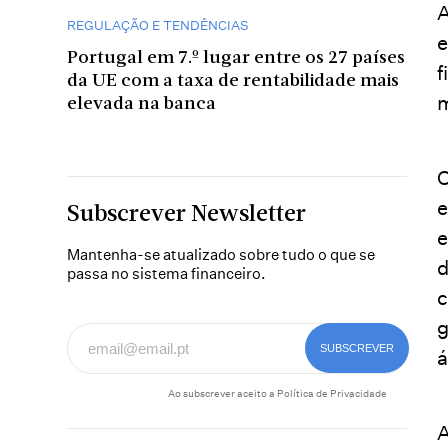
A
REGULAÇÃO E TENDÊNCIAS
e
Portugal em 7.º lugar entre os 27 países
f
da UE com a taxa de rentabilidade mais
m
elevada na banca
O
e
Subscrever Newsletter
e
Mantenha-se atualizado sobre tudo o que se
d
passa no sistema financeiro.
c
g
á
Ao subscrever aceito a
Política de Privacidade
A