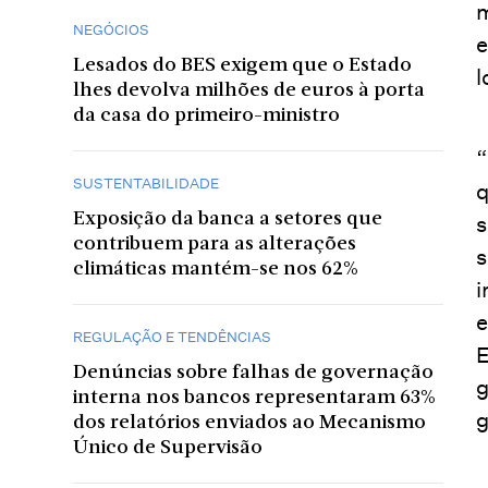
m
NEGÓCIOS
e
Lesados do BES exigem que o Estado
l
lhes devolva milhões de euros à porta
da casa do primeiro-ministro
“
SUSTENTABILIDADE
q
Exposição da banca a setores que
s
contribuem para as alterações
s
climáticas mantém-se nos 62%
i
e
REGULAÇÃO E TENDÊNCIAS
E
Denúncias sobre falhas de governação
g
interna nos bancos representaram 63%
g
dos relatórios enviados ao Mecanismo
Único de Supervisão