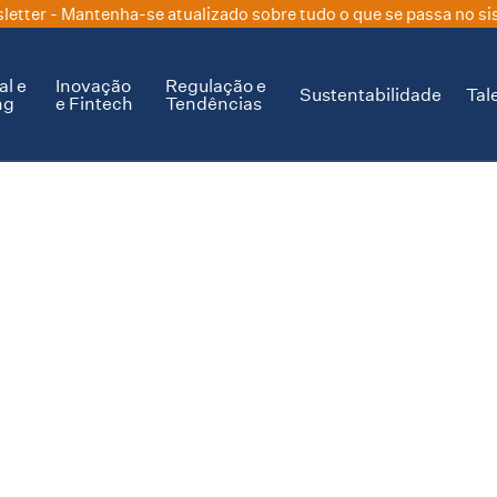
letter
- Mantenha-se atualizado sobre tudo o que se passa no si
al e
Inovação
Regulação e
Sustentabilidade
Tal
ng
e Fintech
Tendências