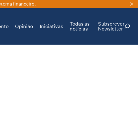
stema financeiro.
Todas as
Subscrever
ento
Opinião
Iniciativas
notícias
Newsletter
PESQUISAR