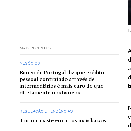
F
MAIS RECENTES
A
d
NEGÓCIOS
a
Banco de Portugal diz que crédito
d
pessoal contratado através de
t
intermediários é mais caro do que
diretamente nos bancos
N
REGULAÇÃO E TENDÊNCIAS
e
Trump insiste em juros mais baixos
d