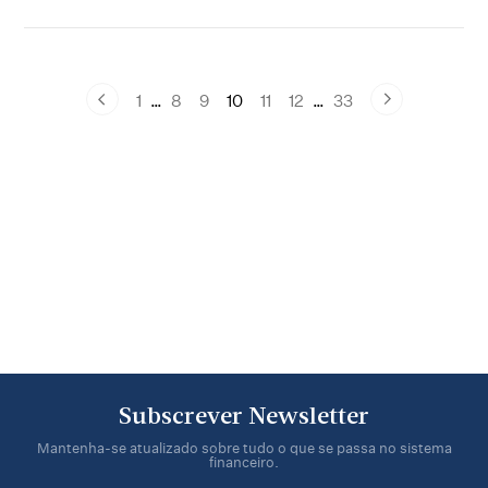
1
…
8
9
10
11
12
…
33
Subscrever Newsletter
Mantenha-se atualizado sobre tudo o que se passa no sistema
financeiro.