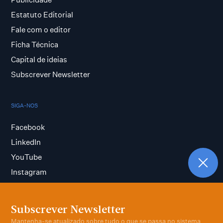
Estatuto Editorial
Fale com o editor
Ficha Técnica
Capital de ideias
Subscrever Newsletter
SIGA-NOS
Facebook
LinkedIn
YouTube
Instagram
Subscrever Newsletter
Termos e condições
Mantenha-se atualizado sobre tudo o que se passa no sistema