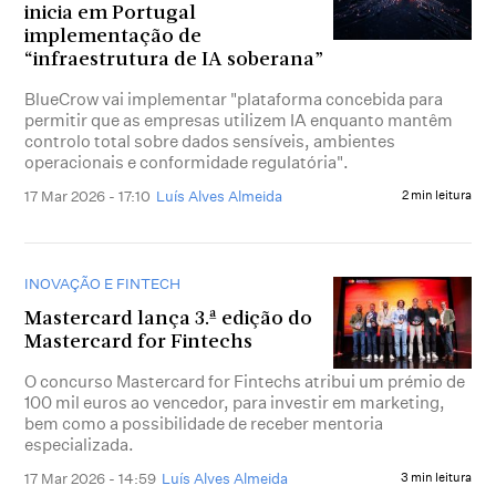
inicia em Portugal
implementação de
“infraestrutura de IA soberana”
BlueCrow vai implementar "plataforma concebida para
permitir que as empresas utilizem IA enquanto mantêm
controlo total sobre dados sensíveis, ambientes
operacionais e conformidade regulatória".
17 Mar 2026 - 17:10
Luís Alves Almeida
2 min leitura
INOVAÇÃO E FINTECH
Mastercard lança 3.ª edição do
Mastercard for Fintechs
O concurso Mastercard for Fintechs atribui um prémio de
100 mil euros ao vencedor, para investir em marketing,
bem como a possibilidade de receber mentoria
especializada.
17 Mar 2026 - 14:59
Luís Alves Almeida
3 min leitura