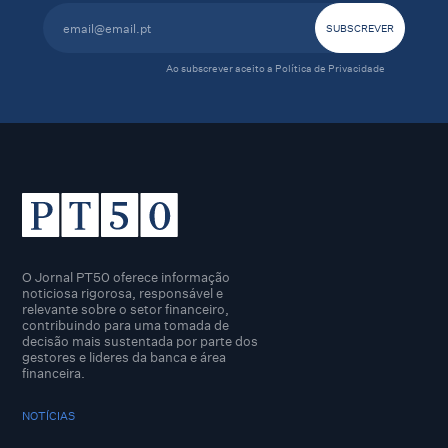
Ao subscrever aceito a
Política de Privacidade
O Jornal PT50 oferece informação
noticiosa rigorosa, responsável e
relevante sobre o setor financeiro,
contribuindo para uma tomada de
decisão mais sustentada por parte dos
gestores e lideres da banca e área
financeira.
NOTÍCIAS