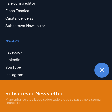
Fale com o editor
Ficha Técnica
Capital de ideias
Subscrever Newsletter
SIGA-NOS
Facebook
LinkedIn
YouTube
Instagram
Subscrever Newsletter
Termos e condições
Mantenha-se atualizado sobre tudo o que se passa no sistema
Política de privacidade
financeiro.