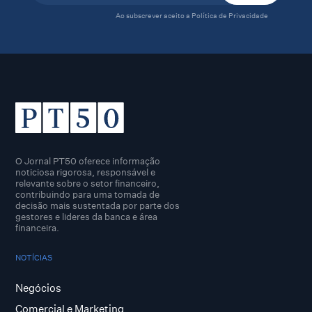
Ao subscrever aceito a
Política de Privacidade
O Jornal PT50 oferece informação
noticiosa rigorosa, responsável e
relevante sobre o setor financeiro,
contribuindo para uma tomada de
decisão mais sustentada por parte dos
gestores e lideres da banca e área
financeira.
NOTÍCIAS
Negócios
Comercial e Marketing