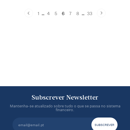
1
…
4
5
6
7
8
…
33
Subscrever Newsletter
Mantenha-se atualizado sobre tudo o que se passa no sistema
financeiro.