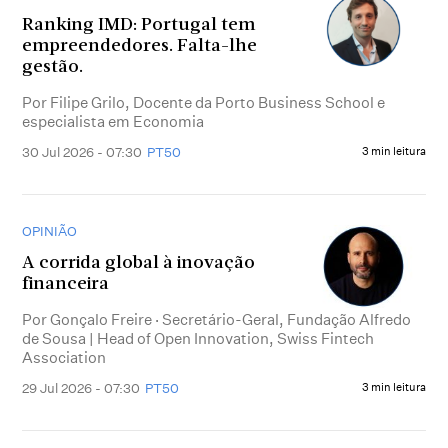
Ranking IMD: Portugal tem
empreendedores. Falta-lhe
gestão.
Por Filipe Grilo, Docente da Porto Business School e
especialista em Economia
30 Jul 2026 - 07:30
PT50
3 min leitura
OPINIÃO
A corrida global à inovação
financeira
Por Gonçalo Freire · Secretário-Geral, Fundação Alfredo
de Sousa | Head of Open Innovation, Swiss Fintech
Association
29 Jul 2026 - 07:30
PT50
3 min leitura